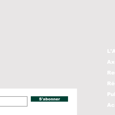
L'
Ax
Re
Ré
Pu
S'abonner
Ac