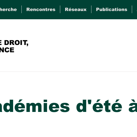
cherche
Rencontres
Réseaux
Publications
 DROIT,
ENCE
démies d'été à