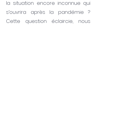
la situation encore inconnue qui
s’ouvrira après la pandémie ?
Cette question éclaircie, nous
pourrons alors essayer d’évaluer
la légitimité et la pertinence des
mesures de contrôle social au
service de la politique choisie.
C. Byk
Suscribir