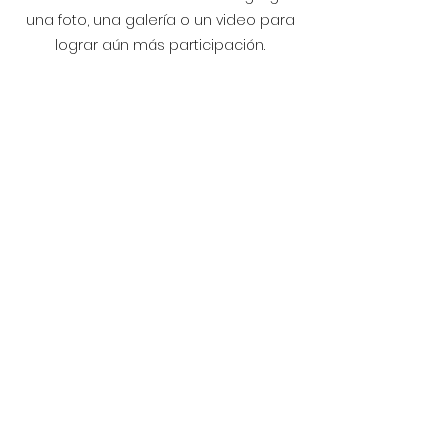
una foto, una galería o un video para
lograr aún más participación.
Suscribir
Notas legales
Política de cookies