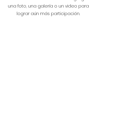
una foto, una galería o un video para
lograr aún más participación.
En savoir plus
Suscribir
Notas legales
Política de cookies
política de confidencialidad